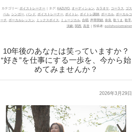
カテゴリー:
ボイストレーナー
| タグ:
KAZUYO
,
オーディション
,
カラオケ
,
コーラス
,
ゴス
ペル
,
シンガー
,
バンド
,
ボイストレーナー
,
ボイトレ
,
ボイトレ講師
,
ボーカル
,
ボーカルコ
ーチ
,
ボーカルレッスン
,
ミックスボイス
,
ミュージカル
,
合唱
,
声帯閉鎖
,
奈良
,
歌うま
,
歌手
,
演劇
,
関西
,
高音
|
投稿者:
polishvoicetrainer
10年後のあなたは笑っていますか？
“好き”を仕事にする一歩を、今から始
めてみませんか？
2026年3月29日