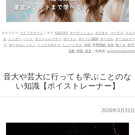
カテゴリー:
ライフステージ
| タグ:
KAZUYO
,
オーディション
,
カラオケ
,
コーラス
,
ゴスペ
ル
,
シンガー
,
バンド
,
ボイストレーナー
,
ボイトレ
,
ボイトレ講師
,
ボーカル
,
ボーカルコー
チ
,
ボーカルレッスン
,
ミックスボイス
,
ミュージカル
,
合唱
,
声帯閉鎖
,
奈良
,
歌うま
,
歌手
,
演劇
,
関西
,
高音
|
投稿者:
polishvoicetrainer
音大や芸大に行っても学ぶことのな
い知識【ボイストレーナー】
2026年3月31日