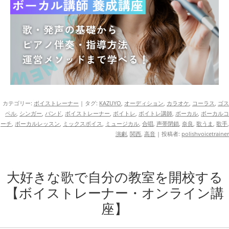
カテゴリー:
ボイストレーナー
| タグ:
KAZUYO
,
オーディション
,
カラオケ
,
コーラス
,
ゴス
ペル
,
シンガー
,
バンド
,
ボイストレーナー
,
ボイトレ
,
ボイトレ講師
,
ボーカル
,
ボーカルコ
ーチ
,
ボーカルレッスン
,
ミックスボイス
,
ミュージカル
,
合唱
,
声帯閉鎖
,
奈良
,
歌うま
,
歌手
,
演劇
,
関西
,
高音
|
投稿者:
polishvoicetrainer
大好きな歌で自分の教室を開校する
【ボイストレーナー・オンライン講
座】