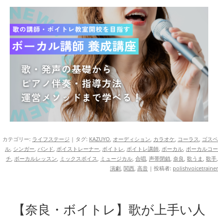
カテゴリー:
ライフステージ
| タグ:
KAZUYO
,
オーディション
,
カラオケ
,
コーラス
,
ゴスペ
ル
,
シンガー
,
バンド
,
ボイストレーナー
,
ボイトレ
,
ボイトレ講師
,
ボーカル
,
ボーカルコー
チ
,
ボーカルレッスン
,
ミックスボイス
,
ミュージカル
,
合唱
,
声帯閉鎖
,
奈良
,
歌うま
,
歌手
,
演劇
,
関西
,
高音
|
投稿者:
polishvoicetrainer
【奈良・ボイトレ】歌が上手い人