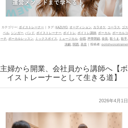
カテゴリー:
ボイストレーナー
| タグ:
KAZUYO
,
オーディション
,
カラオケ
,
コーラス
,
ゴス
ペル
,
シンガー
,
バンド
,
ボイストレーナー
,
ボイトレ
,
ボイトレ講師
,
ボーカル
,
ボーカルコ
ーチ
,
ボーカルレッスン
,
ミックスボイス
,
ミュージカル
,
合唱
,
声帯閉鎖
,
奈良
,
歌うま
,
歌手
,
演劇
,
関西
,
高音
|
投稿者:
polishvoicetrainer
主婦から開業、会社員から講師へ【ボ
イストレーナーとして生きる道】
2026年4月1日